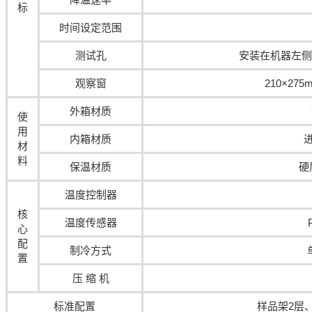
标
时间设定范围
测试孔
安装在机器左侧
观察窗
210×27
外箱材质
使
用
内箱材质
进
材
料
保温材质
硬
温度控制器
核
温度传感器
心
配
制冷方式
置
压 缩 机
标准配置
样品架2层