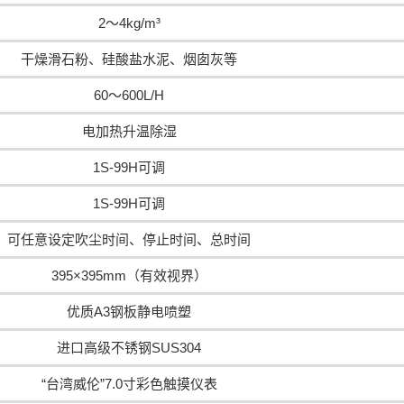
2～4kg/m³
干燥滑石粉、硅酸盐水泥、烟囱灰等
60～600L/H
电加热升温除湿
1S-99H可调
1S-99H可调
可任意设定吹尘时间、停止时间、总时间
395×395mm（有效视界）
优质A3钢板静电喷塑
进口高级不锈钢SUS304
“台湾威伦”7.0寸彩色触摸仪表