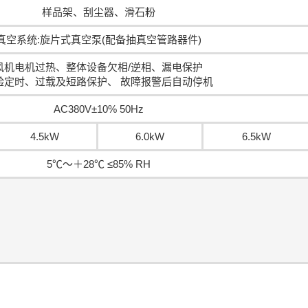
样品架、刮尘器、滑石粉
真空系统:旋片式真空泵(配备抽真空管路器件)
风机电机过热、整体设备欠相/逆相、漏电保护
验定时、过载及短路保护、 故障报警后自动停机
AC380V±10% 50Hz
4.5kW
6.0kW
6.5kW
5℃～＋28℃ ≤85% RH