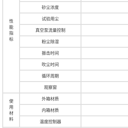
砂尘浓度
试验用尘
性
能
真空泵流量控制
指
标
粉尘除湿
振击时间
吹尘时间
循环周期
观察窗
外箱材质
使
用
内箱材质
材
料
温度控制器